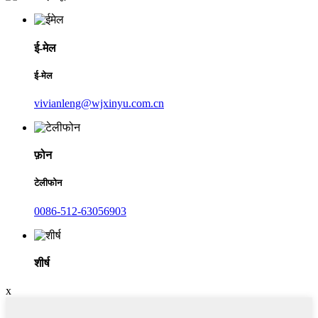
ई-मेल
ई-मेल
vivianleng@wjxinyu.com.cn
फ़ोन
टेलीफोन
0086-512-63056903
शीर्ष
x