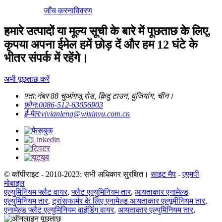
जाँच करना
विवरण
हमारे उत्पादों या मूल्य सूची के बारे में पूछताछ के लिए,
कृपया अपना ईमेल हमें छोड़ दें और हम 12 घंटे के
भीतर संपर्क में रहेंगे।
अभी पूछताछ करें
पता:
नंबर 88 चुआंगजू रोड, क़िदु टाउन, वुजियांग, चीन।
फ़ोन:
0086-512-63056903
ई-मेल:
vivianleng@wjxinyu.com.cn
© कॉपीराइट - 2010-2023: सभी अधिकार सुरक्षित।
साइट मैप
-
एएमपी
मोबाइल
एल्युमिनियम फ्लैट वायर
,
फ्लैट एल्युमिनियम तार
,
आयताकार एनामेल्ड
एल्युमिनियम तार
,
ट्रांसफार्मर के लिए एनामेल्ड आयताकार एल्यूमीनियम तार
,
एनामेल्ड फ्लैट एल्युमिनियम वाइंडिंग वायर
,
आयताकार एल्युमिनियम तार
,