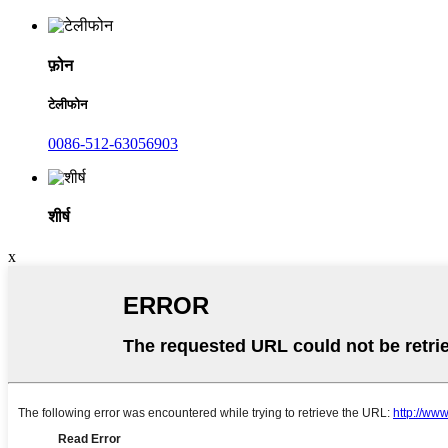
फ़ोन
टेलीफोन
0086-512-63056903
शीर्ष
x