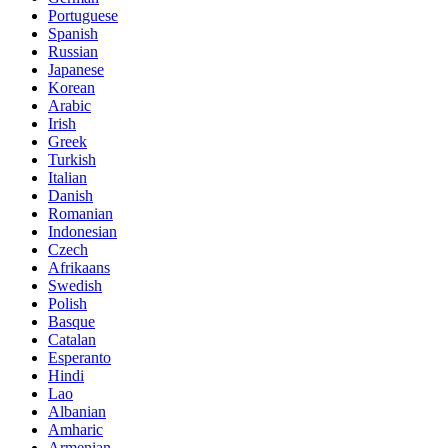
Portuguese
Spanish
Russian
Japanese
Korean
Arabic
Irish
Greek
Turkish
Italian
Danish
Romanian
Indonesian
Czech
Afrikaans
Swedish
Polish
Basque
Catalan
Esperanto
Hindi
Lao
Albanian
Amharic
Armenian