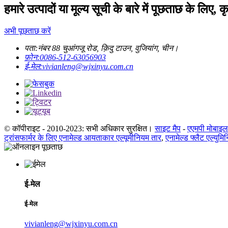
हमारे उत्पादों या मूल्य सूची के बारे में पूछताछ के लिए, 
अभी पूछताछ करें
पता:
नंबर 88 चुआंगजू रोड, क़िदु टाउन, वुजियांग, चीन।
फ़ोन:
0086-512-63056903
ई-मेल:
vivianleng@wjxinyu.com.cn
© कॉपीराइट - 2010-2023: सभी अधिकार सुरक्षित।
साइट मैप
-
एएमपी मोबाइल
ट्रांसफार्मर के लिए एनामेल्ड आयताकार एल्यूमीनियम तार
,
एनामेल्ड फ्लैट एल्युमि
ई-मेल
ई-मेल
vivianleng@wjxinyu.com.cn