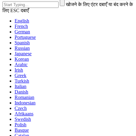
खोजने के लिए एंटर दबाएँ या बंद करने के
लिए ESC दबाएँ
English
French
German
Portuguese
Spanish
Russian
Japanese
Korean
Arabic
Irish
Greek
Turkish
Italian
Danish
Romanian
Indonesian
Czech
Afrikaans
Swedish
Polish
Basque
Catalan