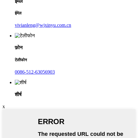
ईमेल
ईमेल
vivianleng@wjxinyu.com.cn
फ़ोन
टेलीफोन
0086-512-63056903
शीर्ष
x