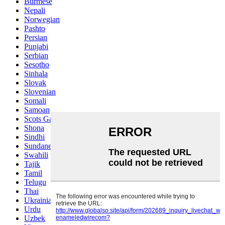
Burmese
Nepali
Norwegian
Pashto
Persian
Punjabi
Serbian
Sesotho
Sinhala
Slovak
Slovenian
Somali
Samoan
Scots Gaelic
Shona
Sindhi
Sundanese
Swahili
Tajik
Tamil
Telugu
Thai
Ukrainian
Urdu
Uzbek